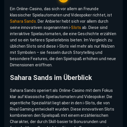
Ein Online-Casino, das sich vor allem an Freunde
klassischer Spielautomaten und Videopoker richtet, ist
Sahara Sands
. Der Anbieter hebt sich vor allem durch
seine innovativen sogenannten i-
Slots
ab. Diese sind
interaktive Spielautomaten, die eine Geschichte erzählen
und so ein tieferes Spielerlebnis bieten. Im Vergleich zu
üblichen Slots sind diese i-Slots viel mehr als nur Walzen
mit Symbolen – sie fesseln durch Storytelling und
besondere Features, die den Spielspaß erhöhen und neue
Dimensionen eröffnen.
Sahara Sands im Überblick
Sahara Sands operiert als Online-Casino mit dem Fokus
klar auf klassische Spielautomaten und Videopoker. Die
eigentliche Spezialität liegt aber in den i-Slots, die von
Rival Gaming entwickelt wurden. Diese innovativen Slots
kombinieren den Spielspaß mit einem erzählerischen
Charakter, der durch Skill-basierte Bonusrunden und