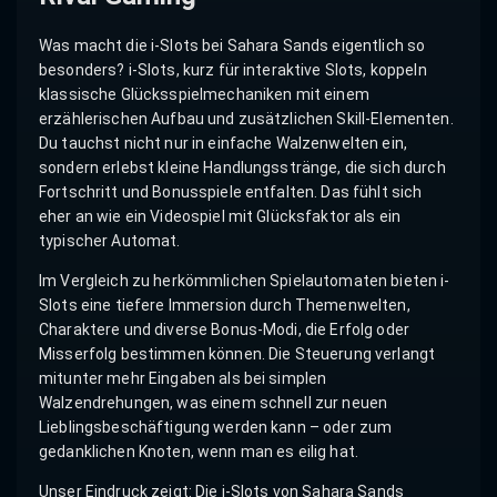
Was macht die i-Slots bei Sahara Sands eigentlich so
besonders? i-Slots, kurz für interaktive Slots, koppeln
klassische Glücksspielmechaniken mit einem
erzählerischen Aufbau und zusätzlichen Skill-Elementen.
Du tauchst nicht nur in einfache Walzenwelten ein,
sondern erlebst kleine Handlungsstränge, die sich durch
Fortschritt und Bonusspiele entfalten. Das fühlt sich
eher an wie ein Videospiel mit Glücksfaktor als ein
typischer Automat.
Im Vergleich zu herkömmlichen Spielautomaten bieten i-
Slots eine tiefere Immersion durch Themenwelten,
Charaktere und diverse Bonus-Modi, die Erfolg oder
Misserfolg bestimmen können. Die Steuerung verlangt
mitunter mehr Eingaben als bei simplen
Walzendrehungen, was einem schnell zur neuen
Lieblingsbeschäftigung werden kann – oder zum
gedanklichen Knoten, wenn man es eilig hat.
Unser Eindruck zeigt: Die i-Slots von Sahara Sands