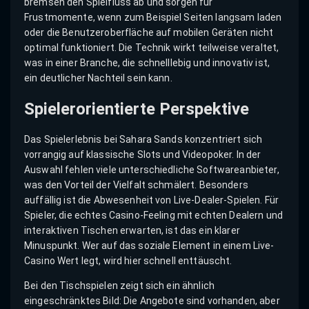
bremsen den Spielfluss ab und sorgen für
Frustmomente, wenn zum Beispiel Seiten langsam laden
oder die Benutzeroberfläche auf mobilen Geräten nicht
optimal funktioniert. Die Technik wirkt teilweise veraltet,
was in einer Branche, die schnelllebig und innovativ ist,
ein deutlicher Nachteil sein kann.
Spielerorientierte Perspektive
Das Spielerlebnis bei Sahara Sands konzentriert sich
vorrangig auf klassische Slots und Videopoker. In der
Auswahl fehlen viele unterschiedliche Softwareanbieter,
was den Vorteil der Vielfalt schmälert. Besonders
auffällig ist die Abwesenheit von Live-Dealer-Spielen. Für
Spieler, die echtes Casino-Feeling mit echten Dealern und
interaktiven Tischen erwarten, ist das ein klarer
Minuspunkt. Wer auf das soziale Element in einem Live-
Casino Wert legt, wird hier schnell enttäuscht.
Bei den Tischspielen zeigt sich ein ähnlich
eingeschränktes Bild: Die Angebote sind vorhanden, aber