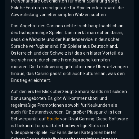
freischaltbare Geschichten für mehr Spannung sorgt.
Solche Features sind gerade für Spieler interessant, die
Abwechslung von eher simplen Walzen suchen.
Das Angebot des Casinos richtet sich hauptsächlich an
deutschsprachige Spieler. Das merkt man schon daran,
dass die Website und der Kundenservice in deutscher
Sprache verfügbar sind. Für Spieler aus Deutschland,
Österreich und der Schweiz ist das ein klarer Vorteil, da
sie sich nicht durch eine Fremdsprache kämpfen
müssen. Die Lokalisierung geht über reine Übersetzungen
hinaus, das Casino passt sich auch kulturell an, was den
Einstieg erleichtert.
Auf den ersten Blick überzeugt Sahara Sands mit soliden
Bonusangeboten. Es gibt Willkommensboni und
regelmäßige Promotionen sowohl für Neukunden als
auch für Bestandskunden. Ein großer Pluspunkt ist der
Schwerpunkt auf
Spiele
von Rival Gaming. Diese Software
ist bekannt für qualitativ hochwertige Slots und
Videopoker-Spiele. Für Fans dieser Kategorien bietet