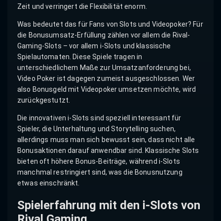
Zeit und verringert die Flexibilität enorm.
Was bedeutet das für Fans von Slots und Videopoker? Für
die Bonusumsatz-Erfüllung zählen vor allem die Rival-
Gaming-Slots – vor allem i-Slots und klassische
Spielautomaten. Diese Spiele tragen in
unterschiedlichem Maße zur Umsatzanforderung bei,
Video Poker ist dagegen zumeist ausgeschlossen. Wer
also Bonusgeld mit Videopoker umsetzen möchte, wird
zurückgestutzt.
Die innovativen i-Slots sind speziell interessant für
Spieler, die Unterhaltung und Storytelling suchen,
allerdings muss man sich bewusst sein, dass nicht alle
Bonusaktionen darauf anwendbar sind. Klassische Slots
bieten oft höhere Bonus-Beiträge, während i-Slots
manchmal restringiert sind, was die Bonusnutzung
etwas einschränkt.
Spielerfahrung mit den i-Slots von
Rival Gaming