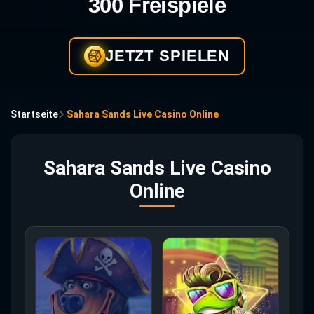
300 Freispiele
JETZT SPIELEN
Startseite
Sahara Sands Live Casino Online
Sahara Sands Live Casino
Online