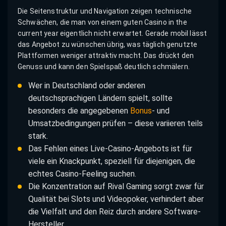
Die Seitenstruktur und Navigation zeigen technische
Schwächen, die man von einem guten Casino in the
current year eigentlich nicht erwartet. Gerade mobil lässt
das Angebot zu wünschen übrig, was täglich genutzte
Plattformen weniger attraktiv macht. Das drückt den
Genuss und kann den Spielspaß deutlich schmälern.
Wer in Deutschland oder anderen
deutschsprachigen Ländern spielt, sollte
besonders die angegebenen
Bonus
- und
Umsatzbedingungen prüfen – diese variieren teils
stark.
Das Fehlen eines Live-Casino-Angebots ist für
viele ein Knackpunkt, speziell für diejenigen, die
echtes Casino-Feeling suchen.
Die Konzentration auf Rival Gaming sorgt zwar für
Qualität bei Slots und Videopoker, verhindert aber
die Vielfalt und den Reiz durch andere Software-
Hersteller.