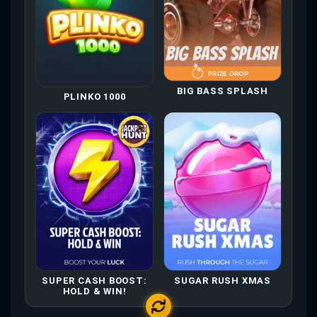
BIG BASS SPLASH
PLINKO 1000
SUPER CASH BOOST:
SUGAR RUSH XMAS
HOLD & WIN!