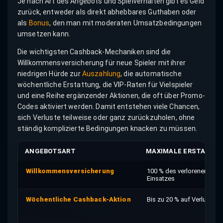
Je nach Art des Angebots und Spielverhalten gibt es Geld
zurück, entweder als direkt abhebbares Guthaben oder
als
Bonus
, den man mit moderaten Umsatzbedingungen
umsetzen kann.
Die wichtigsten Cashback-Mechaniken sind die
Willkommensversicherung für neue Spieler mit ihrer
niedrigen Hürde zur
Auszahlung
, die automatische
wöchentliche Erstattung, die VIP-Raten für Vielspieler
und eine Reihe ergänzender Aktionen, die oft über Promo-
Codes aktiviert werden. Damit entstehen viele Chancen,
sich Verluste teilweise oder ganz zurückzuholen, ohne
ständig komplizierte Bedingungen knacken zu müssen.
ANGEBOTSART
MAXIMALE ERSTATTU
Willkommensversicherung
100 % des verlorenen
Einsatzes
Wöchentliche Cashback-Aktion
Bis zu 20 % auf Verluste