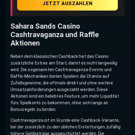
JETZT AUSZAHLEN
Sahara Sands Casino
Cashtravaganza und Raffle
Aktionen
Neben dem klassischen Cashback hat das Casino
zusätzliche Extras am Start, damit es nicht langweilig
wird. Die sogenannten Cashtravaganza-Events und
Raffle-Mechaniken bieten Spielern die Chance auf
Zufallsgewinne, die oftmals direkt und ohne weitere
Umsatzanforderungen ausgezahlt werden. Diese
Aktionen sind ein beliebtes Feature, um mehr Liquidität
fürs Spielkonto zu bekommen, ohne sich lange an
Bonusregeln zu binden.
Cashtravaganza ist im Grunde eine Cashback-Variante,
bei der zusätzlich zu den üblichen Erstattungen zufällig
höhere Geldbeträge ausgeschüttet werden. Die