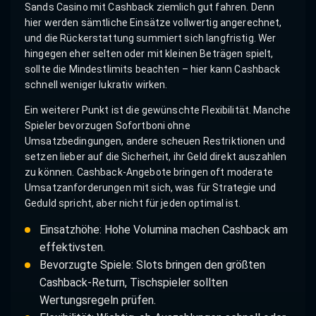
Sands Casino mit Cashback ziemlich gut fahren. Denn
hier werden sämtliche Einsätze vollwertig angerechnet,
und die Rückerstattung summiert sich langfristig. Wer
hingegen eher selten oder mit kleinen Beträgen spielt,
sollte die Mindestlimits beachten – hier kann Cashback
schnell weniger lukrativ wirken.
Ein weiterer Punkt ist die gewünschte Flexibilität. Manche
Spieler bevorzugen Sofortboni ohne
Umsatzbedingungen, andere scheuen Restriktionen und
setzen lieber auf die Sicherheit, ihr Geld direkt auszahlen
zu können. Cashback-Angebote bringen oft moderate
Umsatzanforderungen mit sich, was für Strategie und
Geduld spricht, aber nicht für jeden optimal ist.
Einsatzhöhe: Hohe Volumina machen Cashback am
effektivsten.
Bevorzugte Spiele: Slots bringen den größten
Cashback-Return, Tischspieler sollten
Wertungsregeln prüfen.