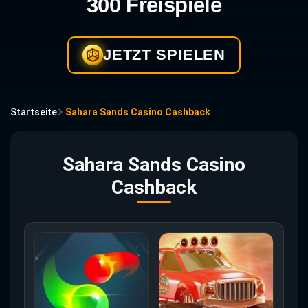
300 Freispiele
JETZT SPIELEN
Startseite
Sahara Sands Casino Cashback
Sahara Sands Casino
Cashback