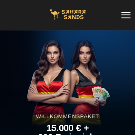
WILLKOMMENSPAKET
15.000 € +