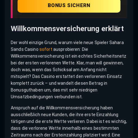
BONUS SICHERN
Willkommensversicherung erklärt
Der wohl einzige Grund, warum viele neue Spieler Sahara
Sands Casino
sofort
ausprobieren: Die
Willkommensversicherung ist ein echtes Sicherheitsnetz
bei der ersten verlorenen Wette. Klar, man will gewinnen,
doch was, wenn das Schicksal am Anfang nicht
mitspielt? Das Casino erstattet den verlorenen Einsatz
komplett zurück – und wandelt diesen Betrag in
Bonusguthaben um, das mit sehr niedrigen
Umsatzbedingungen verbunden ist.
Anspruch auf die Willkommensversicherung haben
ausschließlich neue Kunden, die ihre erste Einzahlung
tätigen und die erste Wette verlieren. Dabei ist es wichtig,
dass die verlorene Wette innerhalb eines bestimmten
Zeitraums nach der Ersteinzahlung platziert wird. Eine