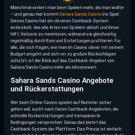
Manchmal verliert man beim Spielen mehr, als man wollte
– und genau hier kommt
Sahara Sands Casino
ins Spiel.
Dieses Casino hat ein cleveres Cashback-System
entwickelt, das alle Arten von Spielern abholt und ihnen
hilft, Verluste zu minimieren, während sie gleichzeitig
regelmäßig durch Boni und Erstattungen profitieren. Für
alle, die sich fragen, wie man im Casino clever mit seinem
Budget umgeht und sich vor zu großen Rückschlägen
schützt, ist der Blick auf das Cashback-Angebot von
Sahara Sands Casino mehr als lohnenswert.
Sahara Sands Casino Angebote
und Rückerstattungen
Wer beim Online-Casino spielen auf Nummer sicher
gehen will, sucht nach fairen Cashback-Angeboten, die
schnelle Rückerstattungen und transparente
Bedingungen versprechen. Genau das bietet das
Cashback-System der Plattform. Das Prinzip ist einfach: