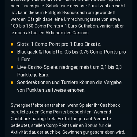
oder Tischspiele. Sobald eine gewisse Punktzahl erreicht
ist, kann diese in Echtgeld-Bonuscash umgewandelt
werden. Oft gilt dabei eine Umrechnungsrate von etwa
100 bis 150 Comp Points = 1 Euro Guthaben, variiert aber
je nach aktuellen Aktionen des Casinos.
Slots: 1 Comp Point pro 1 Euro Einsatz.
Blackjack & Roulette: 0,5 bis 0,75 Comp Points pro
1 Euro.
Live-Casino-Spiele: niedriger, meist um 0,1 bis 0,3
Punkte je Euro.
Sonderaktionen und Turniere können die Vergabe
von Punkten zeitweise erhöhen.
Synergieeffekte entstehen, wenn Spieler ihr Cashback
parallel zu den Comp Points beobachten. Während
Cashback häufig direkt Erstattungen auf Verluste
bedeutet, stellen Comp Points einen Bonus für die
Aktivität dar, der auch bei Gewinnen gutgeschrieben wird.