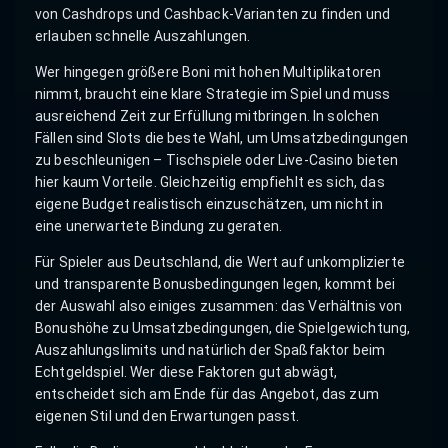
von Cashdrops und Cashback-Varianten zu finden und
erlauben schnelle Auszahlungen.
Wer hingegen größere Boni mit hohen Multiplikatoren
nimmt, braucht eine klare Strategie im Spiel und muss
ausreichend Zeit zur Erfüllung mitbringen. In solchen
Fällen sind Slots die beste Wahl, um Umsatzbedingungen
zu beschleunigen – Tischspiele oder Live-Casino bieten
hier kaum Vorteile. Gleichzeitig empfiehlt es sich, das
eigene Budget realistisch einzuschätzen, um nicht in
eine unerwartete Bindung zu geraten.
Für Spieler aus Deutschland, die Wert auf unkomplizierte
und transparente Bonusbedingungen legen, kommt bei
der Auswahl also einiges zusammen: das Verhältnis von
Bonushöhe zu Umsatzbedingungen, die Spielgewichtung,
Auszahlungslimits und natürlich der Spaßfaktor beim
Echtgeldspiel. Wer diese Faktoren gut abwägt,
entscheidet sich am Ende für das Angebot, das zum
eigenen Stil und den Erwartungen passt.