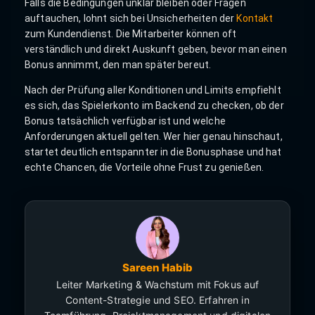
Falls die Bedingungen unklar bleiben oder Fragen
auftauchen, lohnt sich bei Unsicherheiten der
Kontakt
zum Kundendienst. Die Mitarbeiter können oft
verständlich und direkt Auskunft geben, bevor man einen
Bonus annimmt, den man später bereut.
Nach der Prüfung aller Konditionen und Limits empfiehlt
es sich, das Spielerkonto im Backend zu checken, ob der
Bonus tatsächlich verfügbar ist und welche
Anforderungen aktuell gelten. Wer hier genau hinschaut,
startet deutlich entspannter in die Bonusphase und hat
echte Chancen, die Vorteile ohne Frust zu genießen.
Sareen Habib
Leiter Marketing & Wachstum mit Fokus auf
Content-Strategie und SEO. Erfahren in