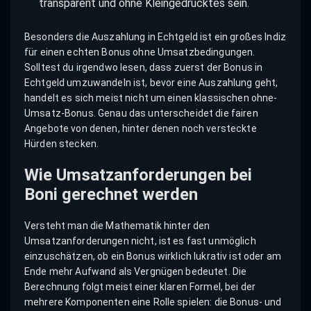
transparent und ohne Kleingedrucktes sein.
Besonders die Auszahlung in Echtgeld ist ein großes Indiz
für einen echten Bonus ohne Umsatzbedingungen.
Solltest du irgendwo lesen, dass zuerst der Bonus in
Echtgeld umzuwandeln ist, bevor eine Auszahlung geht,
handelt es sich meist nicht um einen klassischen ohne-
Umsatz-Bonus. Genau das unterscheidet die fairen
Angebote von denen, hinter denen noch versteckte
Hürden stecken.
Wie Umsatzanforderungen bei
Boni gerechnet werden
Versteht man die Mathematik hinter den
Umsatzanforderungen nicht, ist es fast unmöglich
einzuschätzen, ob ein Bonus wirklich lukrativ ist oder am
Ende mehr Aufwand als Vergnügen bedeutet. Die
Berechnung folgt meist einer klaren Formel, bei der
mehrere Komponenten eine Rolle spielen: die Bonus- und