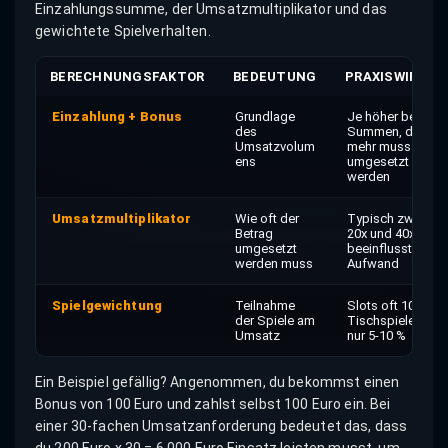
Einzahlungssumme, der Umsatzmultiplikator und das
gewichtete Spielverhalten.
BERECHNUNGSFAKTOR
BEDEUTUNG
PRAXISWIRKUN
Einzahlung + Bonus
Grundlage
Je höher beide
des
Summen, desto
Umsatzvolum
mehr muss
ens
umgesetzt
werden
Umsatzmultiplikator
Wie oft der
Typisch zwische
Betrag
20x und 40x,
umgesetzt
beeinflusst direkt
werden muss
Aufwand
Spielgewichtung
Teilnahme
Slots oft 100 %,
der Spiele am
Tischspiele teils
Umsatz
nur 5-10 %
Ein Beispiel gefällig? Angenommen, du bekommst einen
Bonus von 100 Euro und zahlst selbst 100 Euro ein. Bei
einer 30-fachen Umsatzanforderung bedeutet das, dass