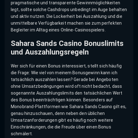
pragmatische und transparente Gewinnmöglichkeiten
legt, sollte solche Cashdrops unbedingt im Auge behalten
und aktiv nutzen. Die Lockerheit bei Auszahlung und die
unmittelbare Verfügbarkeit machen sie zum perfekten
Begleiter im Alltag eines Online-Casinospielers.
Sahara Sands Casino Bonuslimits
und Auszahlungsregeln
Wer sich für einen Bonus interessiert, stellt sich häufig
die Frage: Wie viel von meinem Bonusgewinn kann ich
tatsächlich auszahlen lassen? Gerade bei Angeboten
ohne Umsatzbedingungen wird oft nicht bedacht, dass
sogenannte Auszahlungslimits den tatsächlichen Wert
des Bonus beeinträchtigen können. Besonders auf
Monobrand-Plattformen wie Sahara Sands Casino gilt es,
genau hinzuschauen, denn neben den üblichen
Umsatzanforderungen gibt es häufig noch weitere
Einschränkungen, die die Freude über einen Bonus
schmälert.