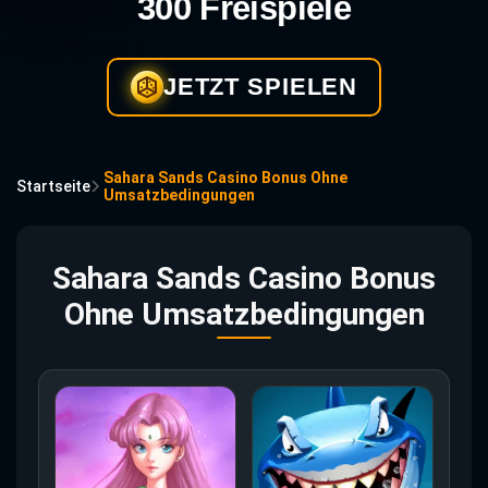
300 Freispiele
JETZT SPIELEN
Sahara Sands Casino Bonus Ohne
Startseite
Umsatzbedingungen
Sahara Sands Casino Bonus
Ohne Umsatzbedingungen