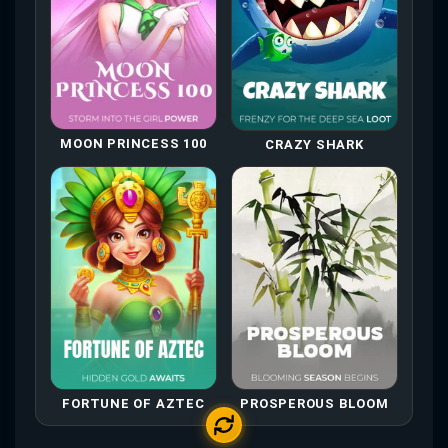
MOON PRINCESS 100
CRAZY SHARK
PROSPEROUS BLOOM
FORTUNE OF AZTEC