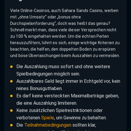
Viele Online-Casinos, auch Sahara Sands Casino, werben
mit „ohne Umsatz“ oder „bonus ohne
Durchspielanforderung“, doch was heißt das genau?
Schnell merkt man, dass viele dieser Versprechen nicht
zu 100 % eingehalten werden. Um die echten Perlen
herauszufiltern, lohnt es sich, einige wichtige Kriterien zu
beachten, die helfen, den doppelten Boden zu erspüren
und böse Überraschungen beim Auszahlen zu vermeiden.
Die Auszahlung muss sofort und ohne weitere
Spielbedingungen möglich sein.
Auszahlbares Geld liegt immer in Echtgeld vor, kein
reines Bonusguthaben.
Es darf keine versteckten Maximalbeträge geben,
die eine Auszahlung limitieren.
Keine zusätzlichen Spielrestriktionen oder
verbotenen
Spiele
, um Gewinne zu behalten.
Die
Teilnahmebedingungen
sollten klar,