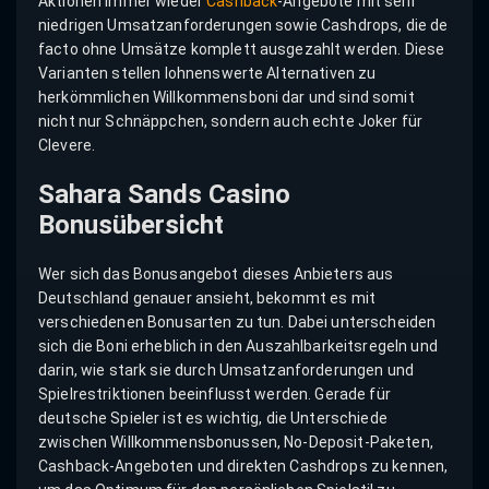
Aktionen immer wieder
Cashback
-Angebote mit sehr
niedrigen Umsatzanforderungen sowie Cashdrops, die de
facto ohne Umsätze komplett ausgezahlt werden. Diese
Varianten stellen lohnenswerte Alternativen zu
herkömmlichen Willkommensboni dar und sind somit
nicht nur Schnäppchen, sondern auch echte Joker für
Clevere.
Sahara Sands Casino
Bonusübersicht
Wer sich das Bonusangebot dieses Anbieters aus
Deutschland genauer ansieht, bekommt es mit
verschiedenen Bonusarten zu tun. Dabei unterscheiden
sich die Boni erheblich in den Auszahlbarkeitsregeln und
darin, wie stark sie durch Umsatzanforderungen und
Spielrestriktionen beeinflusst werden. Gerade für
deutsche Spieler ist es wichtig, die Unterschiede
zwischen Willkommensbonussen, No-Deposit-Paketen,
Cashback-Angeboten und direkten Cashdrops zu kennen,