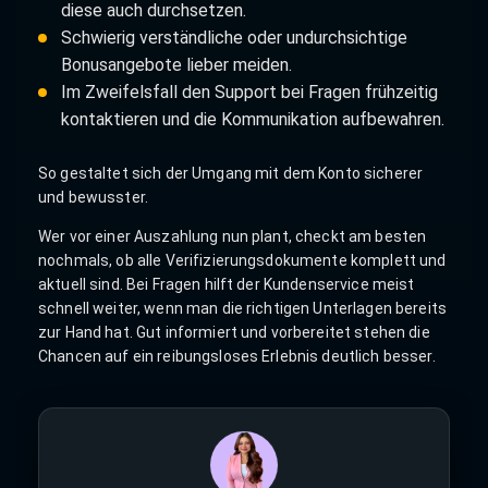
diese auch durchsetzen.
Schwierig verständliche oder undurchsichtige
Bonusangebote lieber meiden.
Im Zweifelsfall den Support bei Fragen frühzeitig
kontaktieren und die Kommunikation aufbewahren.
So gestaltet sich der Umgang mit dem Konto sicherer
und bewusster.
Wer vor einer Auszahlung nun plant, checkt am besten
nochmals, ob alle Verifizierungsdokumente komplett und
aktuell sind. Bei Fragen hilft der Kundenservice meist
schnell weiter, wenn man die richtigen Unterlagen bereits
zur Hand hat. Gut informiert und vorbereitet stehen die
Chancen auf ein reibungsloses Erlebnis deutlich besser.