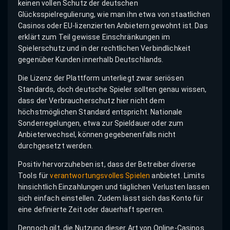
keinen vollen Schutz der deutschen
Glücksspielregulierung, wie man ihn etwa von staatlichen
Casinos oder EU-lizenzierten Anbietern gewohnt ist. Das
erklärt zum Teil gewisse Einschränkungen im
Spielerschutz und in der rechtlichen Verbindlichkeit
gegenüber Kunden innerhalb Deutschlands.
Die Lizenz der Plattform unterliegt zwar seriösen
Standards, doch deutsche Spieler sollten genau wissen,
dass der Verbraucherschutz hier nicht dem
höchstmöglichen Standard entspricht. Nationale
Sonderregelungen, etwa zur Spieldauer oder zum
Anbieterwechsel, können gegebenenfalls nicht
durchgesetzt werden.
Positiv hervorzuheben ist, dass der Betreiber diverse
Tools für
verantwortungsvolles Spielen
anbietet. Limits
hinsichtlich Einzahlungen und täglichen Verlusten lassen
sich einfach einstellen. Zudem lässt sich das Konto für
eine definierte Zeit oder dauerhaft sperren.
Dennoch gilt, die Nutzung dieser Art von Online-Casinos