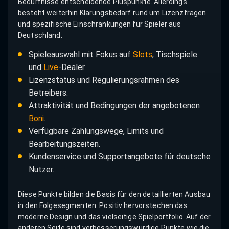
Bedürfnisse entscheidende Pluspunkte. Allerdings
besteht weiterhin Klärungsbedarf rund um Lizenzfragen
und spezifische Einschränkungen für Spieler aus
Deutschland.
Spieleauswahl mit Fokus auf
Slots
, Tischspiele
und
Live
-Dealer.
Lizenzstatus und Regulierungsrahmen des
Betreibers.
Attraktivität und Bedingungen der angebotenen
Boni
.
Verfügbare Zahlungswege, Limits und
Bearbeitungszeiten.
Kundenservice und Supportangebote für deutsche
Nutzer.
Diese Punkte bilden die Basis für den detaillierten Ausbau
in den Folgesegmenten. Positiv hervorstechen das
moderne Design und das vielseitige Spielportfolio. Auf der
anderen Seite sind verbesserungswürdige Punkte wie die