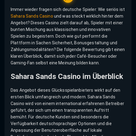
Immer wieder fragen sich deutsche Spieler: Wie seriös ist
Sahara Sands Casino
und was steckt wirklich hinter dem
Angebot? Dieses Casino zielt darauf ab, Spieler mit einer
bunten Mischung aus klassischen und innovativen
Spielen zu begeistern. Doch wie gut performt die
Plattform in Sachen Sicherheit, Bonusgestaltung und
Zahlungsmodalitäten? Die folgende Bewertung gibt einen
klaren Überblick, damit sich jeder Café-Besucher oder
Gaming-Fan selbst eine Meinung bilden kann.
Sahara Sands Casino im Überblick
Das Angebot dieses Glücksspielanbieters wirkt auf den
ersten Blick umfangreich und modern. Sahara Sands
Casino wird von einem international erfahrenen Betreiber
geführt, der sich um einen transparenten Auftritt
bemüht. Für deutsche Kunden sind besonders die
Verfügbarkeit deutschsprachiger Optionen und die
Anpassung der Benutzeroberfläche auf lokale