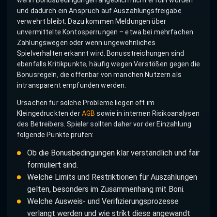
wenn Bonusbedingungen angeblich nicht erfüllt wurden
und dadurch ein Anspruch auf Auszahlungsfreigabe
verwehrt bleibt. Dazu kommen Meldungen über
unvermittelte Kontosperrungen – etwa bei mehrfachen
Zahlungswegen oder wenn ungewöhnliches
Spielverhalten erkannt wird. Bonusstreichungen sind
ebenfalls Kritikpunkte, häufig wegen Verstößen gegen die
Bonusregeln, die offenbar von manchen Nutzern als
intransparent empfunden werden.
Ursachen für solche Probleme liegen oft im
Kleingedruckten der
AGB
sowie in internen Risikoanalysen
des Betreibers. Spieler sollten daher vor der Einzahlung
folgende Punkte prüfen:
Ob die Bonusbedingungen klar verständlich und fair
formuliert sind.
Welche Limits und Restriktionen für Auszahlungen
gelten, besonders im Zusammenhang mit Boni.
Welche Ausweis- und Verifizierungsprozesse
verlangt werden und wie strikt diese angewandt