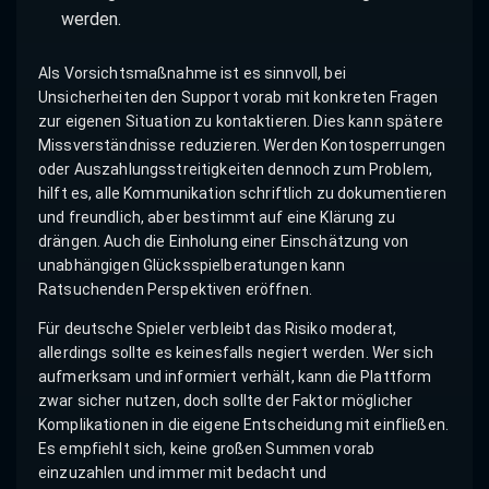
werden.
Als Vorsichtsmaßnahme ist es sinnvoll, bei
Unsicherheiten den Support vorab mit konkreten Fragen
zur eigenen Situation zu kontaktieren. Dies kann spätere
Missverständnisse reduzieren. Werden Kontosperrungen
oder Auszahlungsstreitigkeiten dennoch zum Problem,
hilft es, alle Kommunikation schriftlich zu dokumentieren
und freundlich, aber bestimmt auf eine Klärung zu
drängen. Auch die Einholung einer Einschätzung von
unabhängigen Glücksspielberatungen kann
Ratsuchenden Perspektiven eröffnen.
Für deutsche Spieler verbleibt das Risiko moderat,
allerdings sollte es keinesfalls negiert werden. Wer sich
aufmerksam und informiert verhält, kann die Plattform
zwar sicher nutzen, doch sollte der Faktor möglicher
Komplikationen in die eigene Entscheidung mit einfließen.
Es empfiehlt sich, keine großen Summen vorab
einzuzahlen und immer mit bedacht und