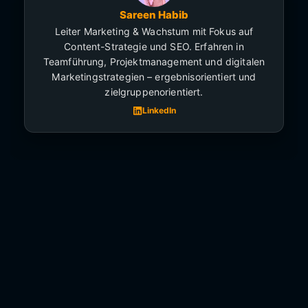
Sareen Habib
Leiter Marketing & Wachstum mit Fokus auf
Content-Strategie und SEO. Erfahren in
Teamführung, Projektmanagement und digitalen
Marketingstrategien – ergebnisorientiert und
zielgruppenorientiert.
LinkedIn