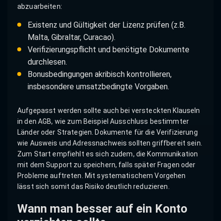
abzuarbeiten:
Existenz und Gültigkeit der Lizenz prüfen (z.B.
Malta, Gibraltar, Curacao).
Verifizierungspflicht und benötigte Dokumente
durchlesen.
Bonusbedingungen akribisch kontrollieren,
insbesondere umsatzbedingte Vorgaben.
Aufgepasst werden sollte auch bei versteckten Klauseln
in den AGB, wie zum Beispiel Ausschluss bestimmter
Länder oder Strategien. Dokumente für die Verifizierung
wie Ausweis und Adressnachweis sollten griffbereit sein.
Zum Start empfiehlt es sich zudem, die Kommunikation
mit dem Support zu speichern, falls später Fragen oder
Probleme auftreten. Mit systematischem Vorgehen
lässt sich somit das Risiko deutlich reduzieren.
Wann man besser auf ein Konto