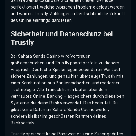
Sahara Sands Casino die Sicherheit dieser Methode
perfektioniert, welche typischen Probleme gelöst werden
und warum Trustly-Zahlungen in Deutschland die Zukunft
des Online-Gamings darstellen.
Sicherheit und Datenschutz bei
Trustly
Bei Sahara Sands Casino wird Vertrauen
großgeschrieben, und Trustly passt perfekt zu diesem
Anspruch. Deutsche Spieler legen besonderen Wert auf
sichere Zahlungen, und genau hier überzeugt Trustly mit
einer Kombination aus Bankensicherheit und moderner
Technologie. Alle Transaktionen laufen über dein
vertrautes Online-Banking – abgesichert durch dieselben
Systeme, die deine Bank verwendet. Das bedeutet: Du
gibst keine Daten an Sahara Sands Casino weiter,
sondern bleibst im geschützten Rahmen deines
Bankportals.
Trustly speichert keine Passwörter, keine Zugangsdaten