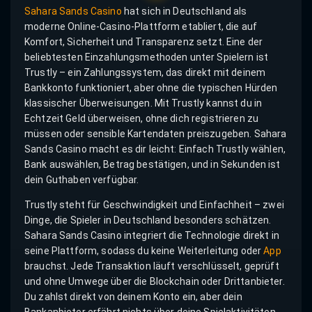
Sahara Sands Casino
hat sich in Deutschland als
moderne Online-Casino-Plattform etabliert, die auf
Komfort, Sicherheit und Transparenz setzt. Eine der
beliebtesten Einzahlungsmethoden unter Spielern ist
Trustly – ein Zahlungssystem, das direkt mit deinem
Bankkonto funktioniert, aber ohne die typischen Hürden
klassischer Überweisungen. Mit Trustly kannst du in
Echtzeit Geld überweisen, ohne dich registrieren zu
müssen oder sensible Kartendaten preiszugeben. Sahara
Sands Casino macht es dir leicht: Einfach Trustly wählen,
Bank auswählen, Betrag bestätigen, und in Sekunden ist
dein Guthaben verfügbar.
Trustly steht für Geschwindigkeit und Einfachheit – zwei
Dinge, die Spieler in Deutschland besonders schätzen.
Sahara Sands Casino integriert die Technologie direkt in
seine Plattform, sodass du keine Weiterleitung oder
App
brauchst. Jede Transaktion läuft verschlüsselt, geprüft
und ohne Umwege über die Blockchain oder Drittanbieter.
Du zahlst direkt von deinem Konto ein, aber dein