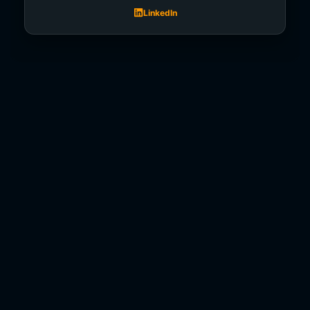
LinkedIn