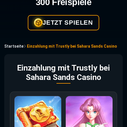
300 Freispiele
JETZT SPIELEN
Startseite
Einzahlung mit Trustly bei Sahara Sands Casino
Einzahlung mit Trustly bei
Sahara Sands Casino