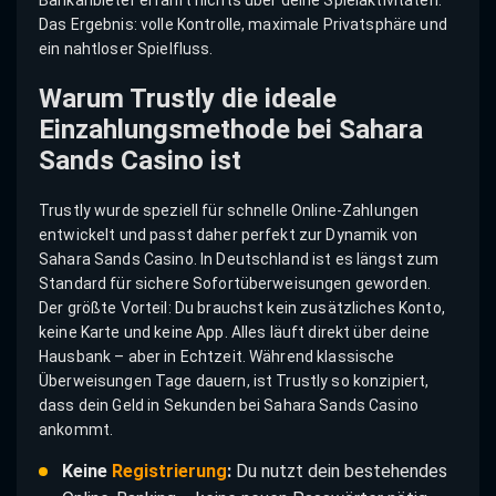
Bankanbieter erfährt nichts über deine Spielaktivitäten.
Das Ergebnis: volle Kontrolle, maximale Privatsphäre und
ein nahtloser Spielfluss.
Warum Trustly die ideale
Einzahlungsmethode bei Sahara
Sands Casino ist
Trustly wurde speziell für schnelle Online-Zahlungen
entwickelt und passt daher perfekt zur Dynamik von
Sahara Sands Casino. In Deutschland ist es längst zum
Standard für sichere Sofortüberweisungen geworden.
Der größte Vorteil: Du brauchst kein zusätzliches Konto,
keine Karte und keine App. Alles läuft direkt über deine
Hausbank – aber in Echtzeit. Während klassische
Überweisungen Tage dauern, ist Trustly so konzipiert,
dass dein Geld in Sekunden bei Sahara Sands Casino
ankommt.
Keine
Registrierung
:
Du nutzt dein bestehendes