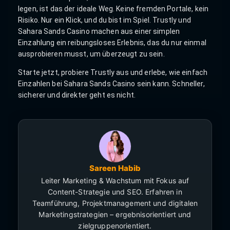
legen, ist das der ideale Weg. Keine fremden Portale, kein
Risiko. Nur ein Klick, und du bist im Spiel. Trustly und
Sahara Sands Casino machen aus einer simplen
Einzahlung ein reibungsloses Erlebnis, das du nur einmal
ausprobieren musst, um überzeugt zu sein.
Starte jetzt, probiere Trustly aus und erlebe, wie einfach
Einzahlen bei Sahara Sands Casino sein kann. Schneller,
sicherer und direkter geht es nicht.
Sareen Habib
Leiter Marketing & Wachstum mit Fokus auf
Content-Strategie und SEO. Erfahren in
Teamführung, Projektmanagement und digitalen
Marketingstrategien – ergebnisorientiert und
zielgruppenorientiert.