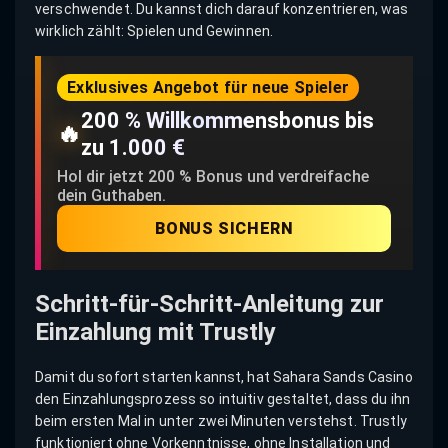
verschwendet. Du kannst dich darauf konzentrieren, was
wirklich zählt: Spielen und Gewinnen.
Exklusives Angebot für neue Spieler
200 % Willkommensbonus bis
🔥
zu 1.000 €
Hol dir jetzt 200 % Bonus und verdreifache
dein Guthaben.
BONUS SICHERN
Schritt-für-Schritt-Anleitung zur
Einzahlung mit Trustly
Damit du sofort starten kannst, hat Sahara Sands Casino
den Einzahlungsprozess so intuitiv gestaltet, dass du ihn
beim ersten Mal in unter zwei Minuten verstehst. Trustly
funktioniert ohne Vorkenntnisse, ohne Installation und