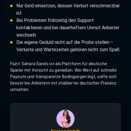
Nur Geld einsetzen, dessen Verlust verschmerzbar
ist.
Bei Problemen frühzeitig den Support
kontaktieren und bei dauerhaftem Unmut Anbieter
wechseln.
Die eigene Geduld nicht auf die Probe stellen –
Verluste und Wartezeiten gehören nicht zum Spaß.
Fazit: Sahara Sands ist als Plattform für deutsche
Spieler mit Vorsicht zu genießen. Wer Wert auf schnelle
Payouts und transparente Bedingungen legt, sollte sich
besser bei Anbietern mit etablierter deutscher Präsenz
umsehen.