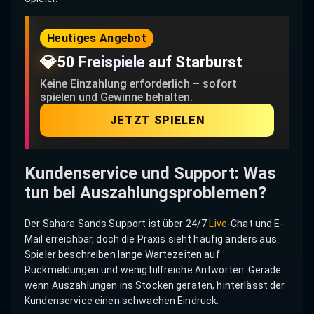
Heutiges Angebot
💎
50 Freispiele auf Starburst
Keine Einzahlung erforderlich – sofort
spielen und Gewinne behalten.
JETZT SPIELEN
Kundenservice und Support: Was
tun bei Auszahlungsproblemen?
Der Sahara Sands Support ist über 24/7
Live
-Chat und E-
Mail erreichbar, doch die Praxis sieht häufig anders aus.
Spieler beschreiben lange Wartezeiten auf
Rückmeldungen und wenig hilfreiche Antworten. Gerade
wenn Auszahlungen ins Stocken geraten, hinterlässt der
Kundenservice einen schwachen Eindruck.