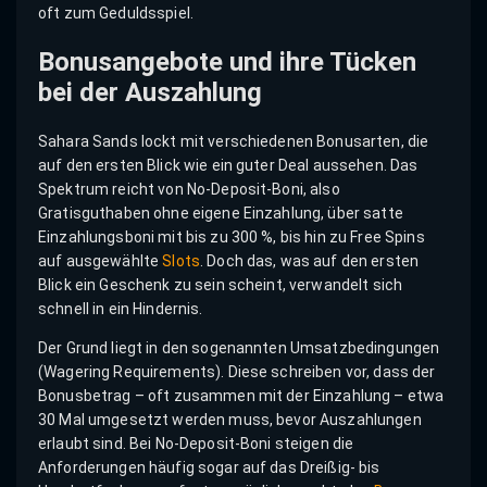
oft zum Geduldsspiel.
Bonusangebote und ihre Tücken
bei der Auszahlung
Sahara Sands lockt mit verschiedenen Bonusarten, die
auf den ersten Blick wie ein guter Deal aussehen. Das
Spektrum reicht von No-Deposit-Boni, also
Gratisguthaben ohne eigene Einzahlung, über satte
Einzahlungsboni mit bis zu 300 %, bis hin zu Free Spins
auf ausgewählte
Slots
. Doch das, was auf den ersten
Blick ein Geschenk zu sein scheint, verwandelt sich
schnell in ein Hindernis.
Der Grund liegt in den sogenannten Umsatzbedingungen
(Wagering Requirements). Diese schreiben vor, dass der
Bonusbetrag – oft zusammen mit der Einzahlung – etwa
30 Mal umgesetzt werden muss, bevor Auszahlungen
erlaubt sind. Bei No-Deposit-Boni steigen die
Anforderungen häufig sogar auf das Dreißig- bis