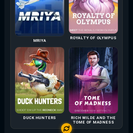
ROYALTY OF OLYMPUS
MRIYA
DUCK HUNTERS
RICH WILDE AND THE
TOME OF MADNESS