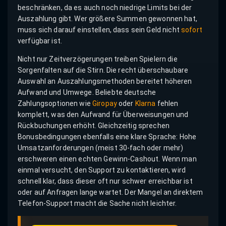
beschränken, da es auch noch niedrige Limits bei der
Auszahlung gibt. Wer größere Summen gewonnen hat,
muss sich darauf einstellen, dass sein Geld nicht
sofort
verfügbar ist.
Nicht nur Zeitverzögerungen treiben Spielern die
Sorgenfalten auf die Stirn. Die recht überschaubare
Auswahl an Auszahlungsmethoden bereitet höheren
Aufwand und Umwege. Beliebte deutsche
Zahlungsoptionen wie
Giropay
oder
Klarna
fehlen
komplett, was den Aufwand für Überweisungen und
Rückbuchungen erhöht. Gleichzeitig sprechen
Bonusbedingungen ebenfalls eine klare Sprache: Hohe
Umsatzanforderungen (meist 30-fach oder mehr)
erschweren einen echten Gewinn-Cashout. Wenn man
einmal versucht, den Support zu kontaktieren, wird
schnell klar, dass dieser oft nur schwer erreichbar ist
oder auf Anfragen lange wartet. Der Mangel an direktem
Telefon-Support macht die Sache nicht leichter.