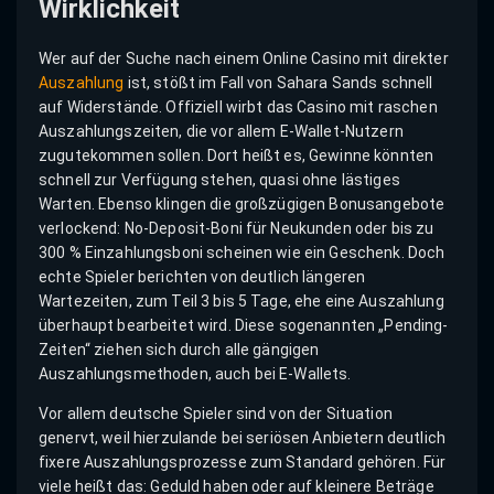
Wirklichkeit
Wer auf der Suche nach einem Online Casino mit direkter
Auszahlung
ist, stößt im Fall von Sahara Sands schnell
auf Widerstände. Offiziell wirbt das Casino mit raschen
Auszahlungszeiten, die vor allem E-Wallet-Nutzern
zugutekommen sollen. Dort heißt es, Gewinne könnten
schnell zur Verfügung stehen, quasi ohne lästiges
Warten. Ebenso klingen die großzügigen Bonusangebote
verlockend: No-Deposit-Boni für Neukunden oder bis zu
300 % Einzahlungsboni scheinen wie ein Geschenk. Doch
echte Spieler berichten von deutlich längeren
Wartezeiten, zum Teil 3 bis 5 Tage, ehe eine Auszahlung
überhaupt bearbeitet wird. Diese sogenannten „Pending-
Zeiten“ ziehen sich durch alle gängigen
Auszahlungsmethoden, auch bei E-Wallets.
Vor allem deutsche Spieler sind von der Situation
genervt, weil hierzulande bei seriösen Anbietern deutlich
fixere Auszahlungsprozesse zum Standard gehören. Für
viele heißt das: Geduld haben oder auf kleinere Beträge