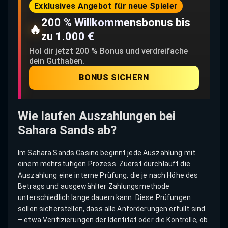
Exklusives Angebot für neue Spieler
200 % Willkommensbonus bis
🔥
zu 1.000 €
Hol dir jetzt 200 % Bonus und verdreifache
dein Guthaben.
BONUS SICHERN
Wie laufen Auszahlungen bei
Sahara Sands ab?
Im Sahara Sands Casino beginnt jede Auszahlung mit
einem mehrstufigen Prozess. Zuerst durchläuft die
Auszahlung eine interne Prüfung, die je nach Höhe des
Betrags und ausgewählter Zahlungsmethode
unterschiedlich lange dauern kann. Diese Prüfungen
sollen sicherstellen, dass alle Anforderungen erfüllt sind
– etwa Verifizierungen der Identität oder die Kontrolle, ob